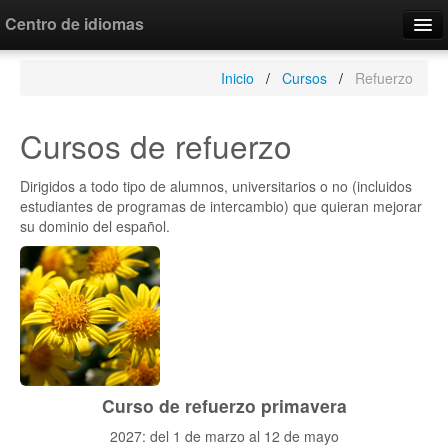
Centro de idiomas
León
Inicio
Cursos
Refuerzo
Cursos
Cursos de refuerzo
Exámenes oficiales
Dirigidos a todo tipo de alumnos, universitarios o no (incluidos
Alojamiento
estudiantes de programas de intercambio) que quieran mejorar
su dominio del español.
Actividades
Inscripción
Contacto
Idioma
Curso de refuerzo primavera
2027: del 1 de marzo al 12 de mayo