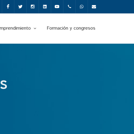
Facebook
Twitter
Instagram
Linkedin
Youtube
+34987291651
Whatsapp
info@fgulem.es
emprendimiento
Formación y congresos
S