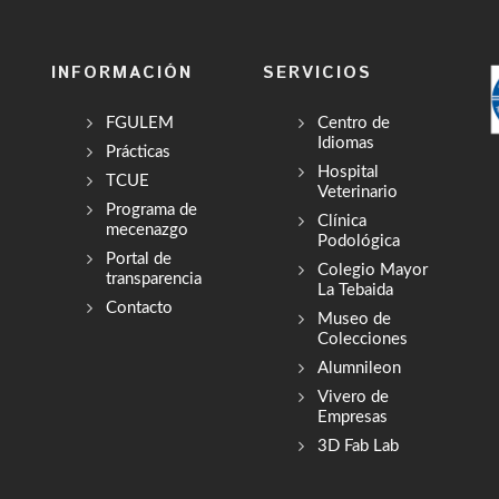
INFORMACIÓN
SERVICIOS
FGULEM
Centro de
Idiomas
Prácticas
Hospital
TCUE
Veterinario
Programa de
Clínica
mecenazgo
Podológica
Portal de
Colegio Mayor
transparencia
La Tebaida
Contacto
Museo de
Colecciones
Alumnileon
Vivero de
Empresas
3D Fab Lab