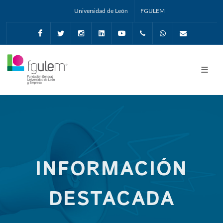
Universidad de León
FGULEM
Facebook
Twitter
Instagram
Linkedin
Youtube
+34987291651
Whatsapp
info@fgul
INFORMACIÓN
DESTACADA