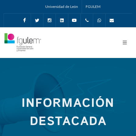
Universidad de León
FGULEM
Facebook
Twitter
Instagram
Linkedin
Youtube
+34987291651
Whatsapp
info@fgul
INFORMACIÓN
DESTACADA