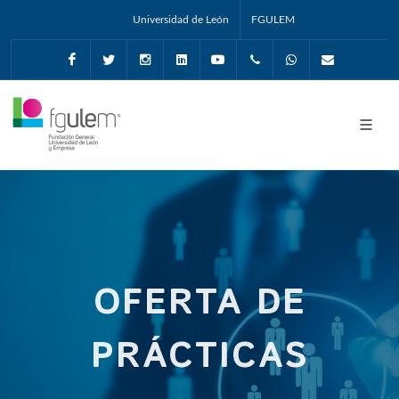
Universidad de León
FGULEM
Facebook
Twitter
Instagram
Linkedin
Youtube
+34987291651
Whatsapp
info@fgul
OFERTA DE
PRÁCTICAS