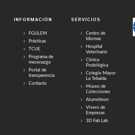
INFORMACIÓN
SERVICIOS
FGULEM
Centro de
Idiomas
Prácticas
Hospital
TCUE
Veterinario
Programa de
Clínica
mecenazgo
Podológica
Portal de
Colegio Mayor
transparencia
La Tebaida
Contacto
Museo de
Colecciones
Alumnileon
Vivero de
Empresas
3D Fab Lab