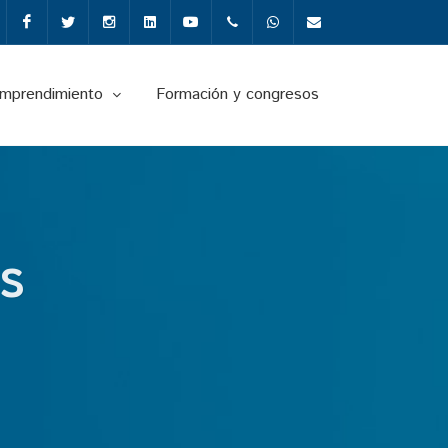
Facebook
Twitter
Instagram
Linkedin
Youtube
+34987291651
Whatsapp
info@fgulem.es
emprendimiento
Formación y congresos
S