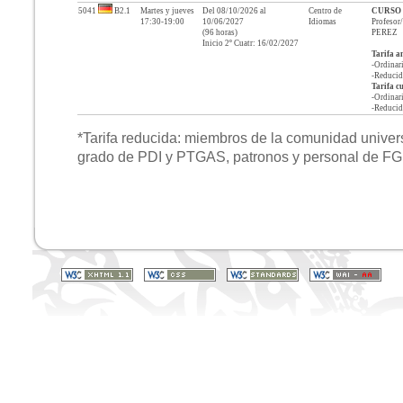
5041
B2.1
Martes y jueves
Del
08/10/2026
al
Centro de
CURSO
17:30-19:00
10/06/2027
Idiomas
Profeso
(
96
horas)
PEREZ
Inicio 2º Cuatr: 16/02/2027
Tarifa a
-Ordinari
-Reducid
Tarifa c
-Ordinari
-Reducid
*Tarifa reducida: miembros de la comunidad universi
grado de PDI y PTGAS, patronos y personal de 