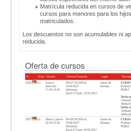
Matrícula reducida en cursos de ve
cursos para menores para los hijo
matriculados.
Los descuentos no son acumulables ni apli
reducida.
Oferta de cursos
Nº.
Nivel
Horario
Fechas/Duración
Lugar
Descrip
5036
A1
Lunes y
Del
07/10/2026
al
Centro de
CURSO
miércoles
16/06/2027
Idiomas
Profeso
17:30-19:00
(
96
horas)
PEREZ
Inicio 2º Cuatr: 22/02/2027
Tarifa a
-Ordinari
-Reducid
Tarifa c
-Ordinari
-Reducid
5037
A1
Martes y jueves
Del
08/10/2026
al
Centro de
CURSO
20:30-22:00
10/06/2027
Idiomas
Profeso
(
96
horas)
PEREZ
Inicio 2º Cuatr: 16/02/2027